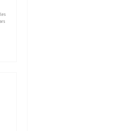
 les
ars