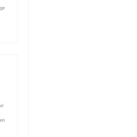
age
s
ur
«
 en