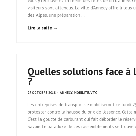
vous y retrouverez la féerie des fêtes de fin d’année. C
visiteurs sont attendus. La ville d’Annecy offre à tous
des Alpes, une préparation …
Lire la suite →
Quelles solutions face à 
?
27 OCTOBRE 2018
-
ANNECY
,
MOBILITÉ
,
VTC
Les entreprises de transport se mobiliseront ce lundi 
protester contre la hausse du prix de l’essence. Cette
C’est la goutte de carburant qui fait déborder le réserv
Savoie. Le paradoxe de ces rassemblements se trouve d