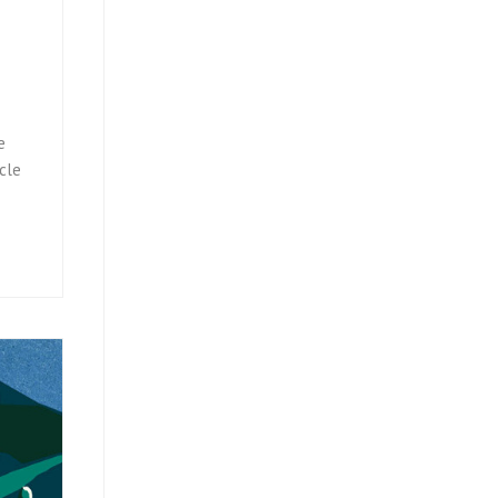
e
cle