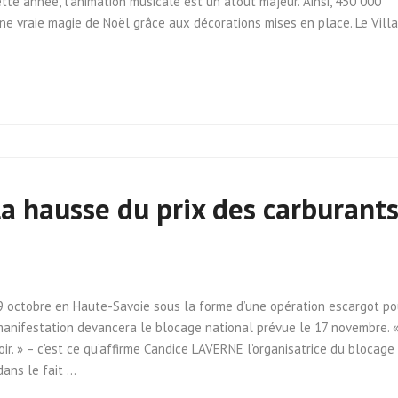
ette année, l’animation musicale est un atout majeur. Ainsi, 450 000
 une vraie magie de Noël grâce aux décorations mises en place. Le Vill
la hausse du prix des carburant
29 octobre en Haute-Savoie sous la forme d’une opération escargot po
 manifestation devancera le blocage national prévue le 17 novembre. 
oir. » – c’est ce qu’affirme Candice LAVERNE l’organisatrice du blocage
ans le fait …