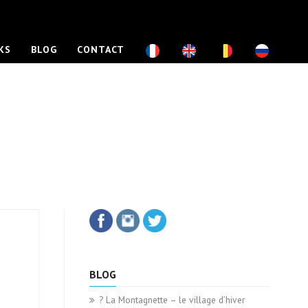
KS
BLOG
CONTACT
BLOG
? La Montagnette – le village d’hiver