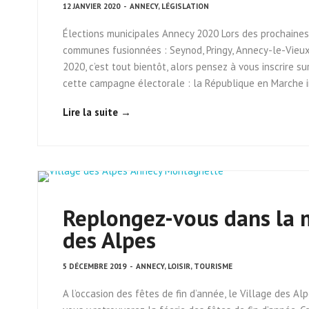
12 JANVIER 2020
-
ANNECY
,
LÉGISLATION
Élections municipales Annecy 2020 Lors des prochaines 
communes fusionnées : Seynod, Pringy, Annecy-le-Vieux,
2020, c’est tout bientôt, alors pensez à vous inscrire s
cette campagne électorale : la République en Marche i
Lire la suite →
Replongez-vous dans la m
des Alpes
5 DÉCEMBRE 2019
-
ANNECY
,
LOISIR
,
TOURISME
A l’occasion des fêtes de fin d’année, le Village des Al