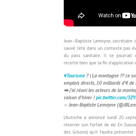
Jean
–
Baptiste
Lemoyne, secrétaire 
sauvé
l’été dans un contexte pas évi
du pass sanitaire. Il se pourrait
recette bien que la fin d’application
#Tourisme
? | La montagne ?? ce son
emplois directs, 10 milliards d’€ d
➡️ j’ai réuni les acteurs de la monta
saison d’hiver !
pic.twitter.com/3
— Jean-Baptiste Lemoyne (@JBLe
L’Autriche a annoncé lundi 20 sept
réserver son forfait de ski. En Suis
des Grisons) qu’il faudra présenter