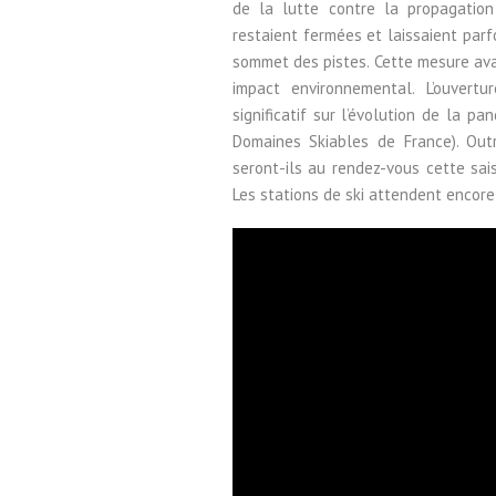
de la lutte contre la propagatio
restaient fermées et laissaient parf
sommet des pistes. Cette mesure ava
impact environnemental. L’ouvert
significatif sur l’évolution de la 
Domaines Skiables de France). Out
seront-ils au rendez-vous cette sai
Les stations de ski attendent encor