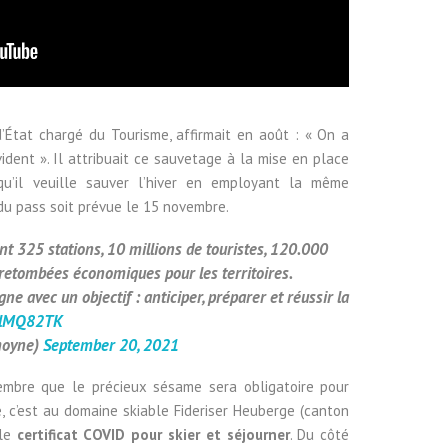
d’État chargé du Tourisme, affirmait en août :
« On a
dent ». Il attribuait ce sauvetage à la mise en place
 qu’il veuille sauver l’hiver en employant la même
 du pass soit prévue le 15 novembre.
t 325 stations, 10 millions de touristes, 120.000
e retombées économiques pour les territoires.
gne avec un objectif : anticiper, préparer et réussir la
ZYlMQ82TK
moyne)
September 20, 2021
embre que le précieux sésame sera obligatoire pour
se, c’est au domaine skiable Fideriser Heuberge (canton
 le
certificat COVID pour skier et séjourner
. Du côté