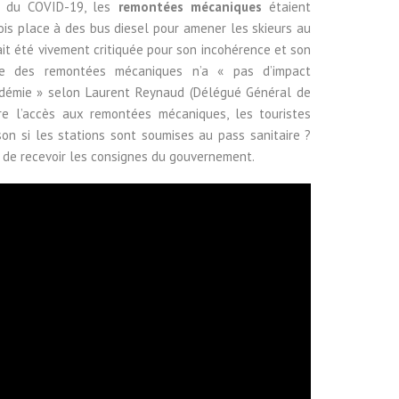
n du COVID-19, les
remontées mécaniques
étaient
ois place à des bus diesel pour amener les skieurs au
it été vivement critiquée pour son incohérence et son
ure des remontées mécaniques n’a « pas d’impact
pandémie » selon Laurent Reynaud (Délégué Général de
re l’accès aux remontées mécaniques, les touristes
son si les stations sont soumises au pass sanitaire ?
e de recevoir les consignes du gouvernement.